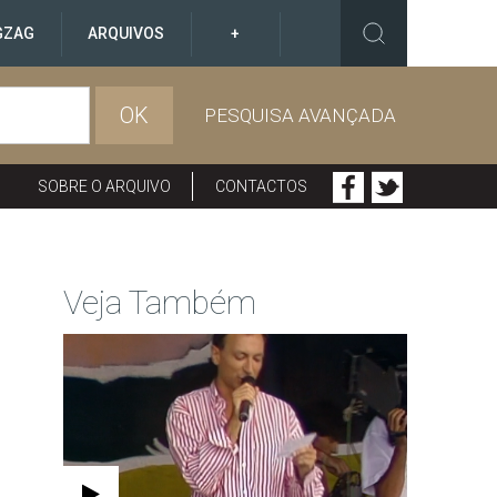
GZAG
ARQUIVOS
+
OK
PESQUISA AVANÇADA
SOBRE O ARQUIVO
CONTACTOS
Veja Também