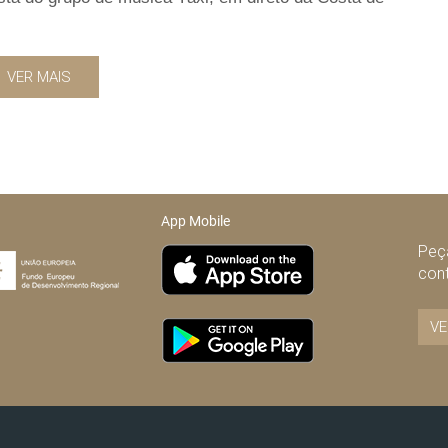
VER MAIS
App Mobile
Peça
con
VE