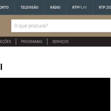
ORTO
TELEVISÃO
RÁDIO
RTP
PLAY
RTP ZI
LEÇÕES
PROGRAMAS
SERVIÇOS
I