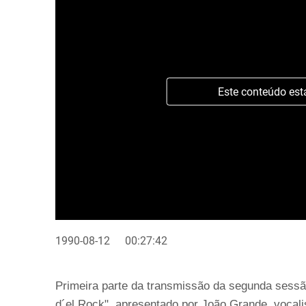
Este conteúdo est
1990-08-12
00:27:42
Primeira parte da transmissão da segunda sess
d´el Rock", apresentado por João Grande, vocali