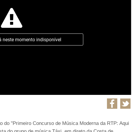
á neste momento indisponível
ão do "Primeiro Concurso de Música Moderna da RTP: Aqui
sta do grupo de música Táxi, em direto da Costa de