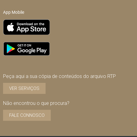
App Mobile
Peça aqui a sua cópia de conteúdos do arquivo RTP
VER SERVIÇOS
Não encontrou o que procura?
FALE CONNOSCO