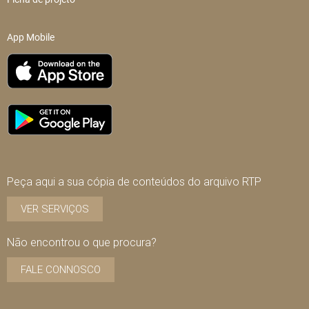
App Mobile
Peça aqui a sua cópia de conteúdos do arquivo RTP
VER SERVIÇOS
Não encontrou o que procura?
FALE CONNOSCO