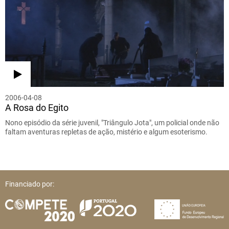
2006-04-08
A Rosa do Egito
Nono episódio da série juvenil, "Triângulo Jota", um policial onde não
faltam aventuras repletas de ação, mistério e algum esoterismo.
Financiado por: