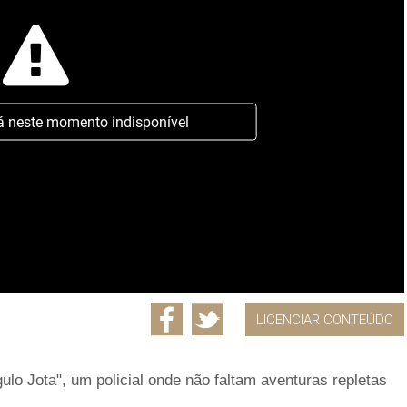
á neste momento indisponível
LICENCIAR CONTEÚDO
gulo Jota", um policial onde não faltam aventuras repletas