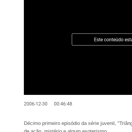
Este conteúdo est
2006-12-30
00:46:48
Décimo primeiro episódio da série juvenil, "Triân
de ação, mistério e algum esoterismo.