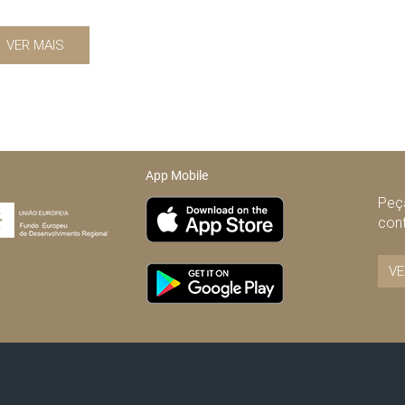
VER MAIS
App Mobile
Peça
con
VE