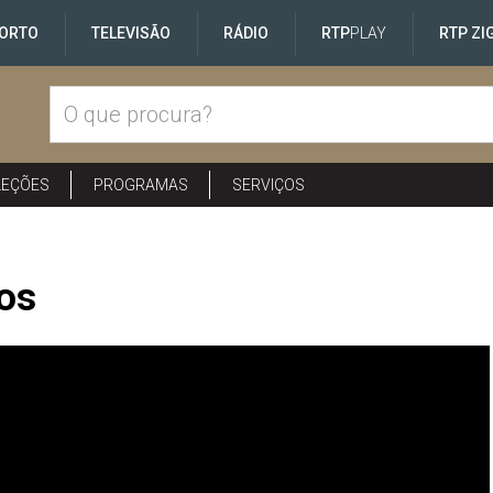
ORTO
TELEVISÃO
RÁDIO
RTP
PLAY
RTP ZI
LEÇÕES
PROGRAMAS
SERVIÇOS
os