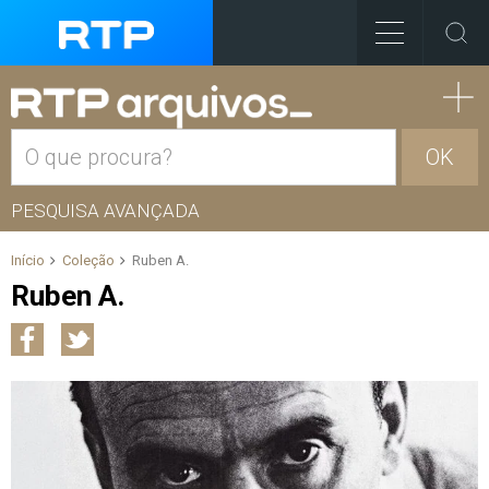
OK
PESQUISA AVANÇADA
Início
Coleção
Ruben A.
Ruben A.