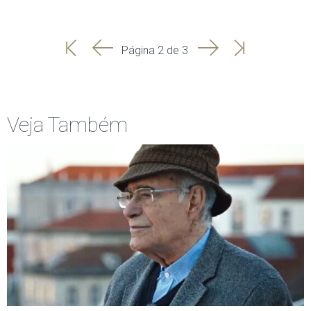
'
'
Seguinte
Última
Página 2 de 3
Início
Anterior
página
Veja Também