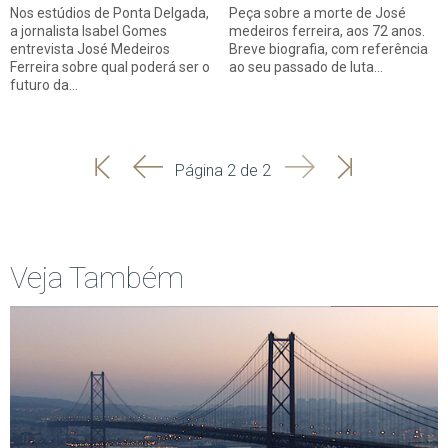
Nos estúdios de Ponta Delgada,
Peça sobre a morte de José
a jornalista Isabel Gomes
medeiros ferreira, aos 72 anos.
entrevista José Medeiros
Breve biografia, com referência
Ferreira sobre qual poderá ser o
ao seu passado de luta…
futuro da…
'
'
Seguinte
Última
Página 2 de 2
Início
Anterior
página
Veja Também