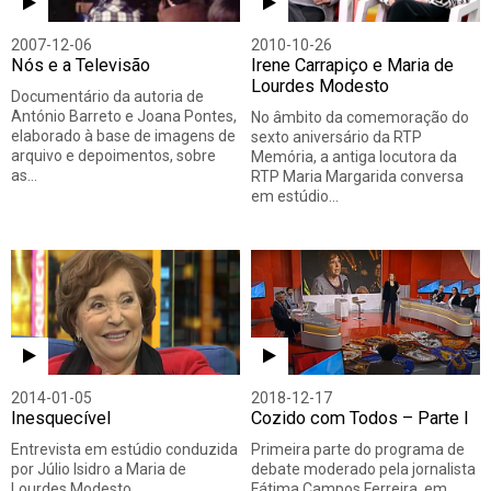
2007-12-06
2010-10-26
Nós e a Televisão
Irene Carrapiço e Maria de
Lourdes Modesto
Documentário da autoria de
António Barreto e Joana Pontes,
No âmbito da comemoração do
elaborado à base de imagens de
sexto aniversário da RTP
arquivo e depoimentos, sobre
Memória, a antiga locutora da
as…
RTP Maria Margarida conversa
em estúdio…
2014-01-05
2018-12-17
Inesquecível
Cozido com Todos – Parte I
Entrevista em estúdio conduzida
Primeira parte do programa de
por Júlio Isidro a Maria de
debate moderado pela jornalista
Lourdes Modesto,
Fátima Campos Ferreira, em