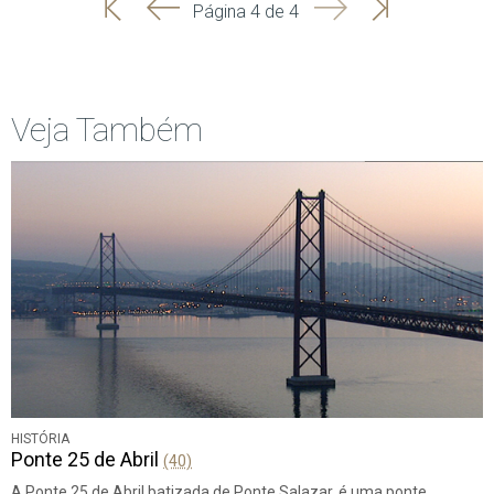
'
'
Seguinte
Última
Página 4 de 4
Início
Anterior
página
Veja Também
HISTÓRIA
Ponte 25 de Abril
(40)
A Ponte 25 de Abril batizada de Ponte Salazar, é uma ponte