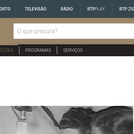
ORTO
TELEVISÃO
RÁDIO
RTP
PLAY
RTP ZI
LEÇÕES
PROGRAMAS
SERVIÇOS