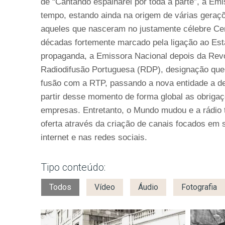
de “Cantando espalharei por toda a parte”, a Em
tempo, estando ainda na origem de várias geraçõ
aqueles que nasceram no justamente célebre Cen
décadas fortemente marcado pela ligação ao Es
propaganda, a Emissora Nacional depois da Revo
Radiodifusão Portuguesa (RDP), designação que 
fusão com a RTP, passando a nova entidade a de
partir desse momento de forma global as obrigaç
empresas. Entretanto, o Mundo mudou e a rádi
oferta através da criação de canais focados em
internet e nas redes sociais.
Tipo conteúdo:
Todos
Vídeo
Áudio
Fotografia