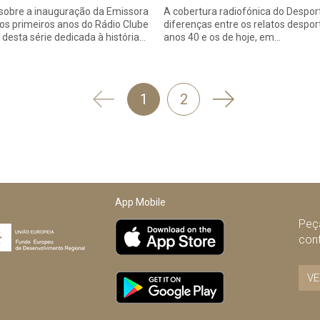
sobre a inauguração da Emissora
A cobertura radiofónica do Desport
 os primeiros anos do Rádio Clube
diferenças entre os relatos despor
 desta série dedicada à história…
anos 40 e os de hoje, em…
'
Seguinte
1
2
Anterior
App Mobile
Peça
con
VE