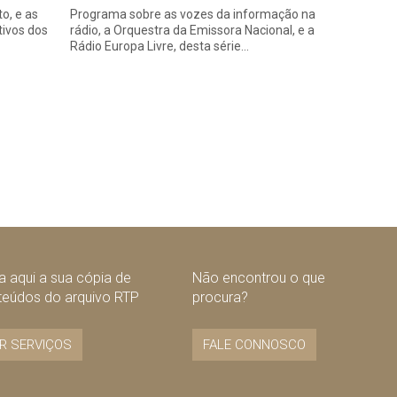
o, e as
Programa sobre as vozes da informação na
tivos dos
rádio, a Orquestra da Emissora Nacional, e a
Rádio Europa Livre, desta série…
 aqui a sua cópia de
Não encontrou o que
teúdos do arquivo RTP
procura?
R SERVIÇOS
FALE CONNOSCO