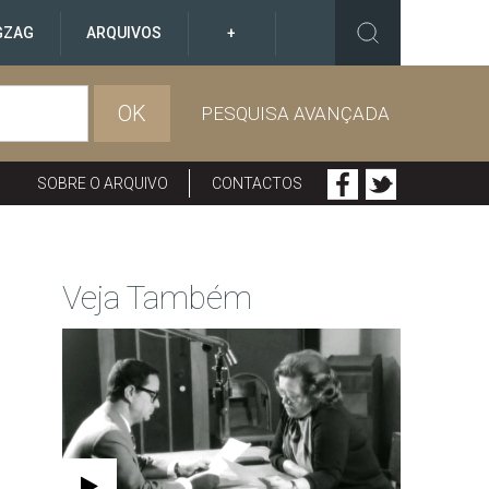
GZAG
ARQUIVOS
+
OK
PESQUISA AVANÇADA
SOBRE O ARQUIVO
CONTACTOS
Veja Também