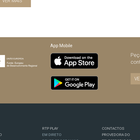
VER MAIS
App Mobile
Peça
con
VE
RTP PLAY
CONTACTOS
O
EM DIRETO
PROVEDORA DO