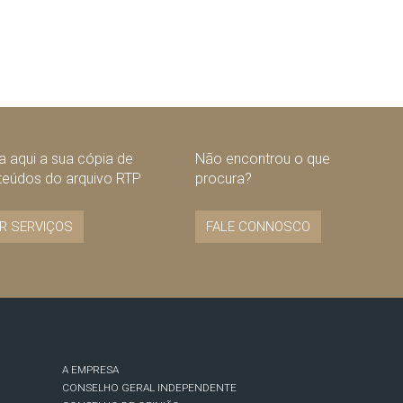
 aqui a sua cópia de
Não encontrou o que
teúdos do arquivo RTP
procura?
R SERVIÇOS
FALE CONNOSCO
A EMPRESA
CONSELHO GERAL INDEPENDENTE