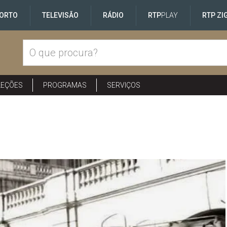
ORTO
TELEVISÃO
RÁDIO
RTP
PLAY
RTP ZI
LEÇÕES
PROGRAMAS
SERVIÇOS