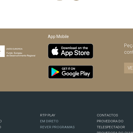
Anterior
App Mobile
Peça
con
VE
RTP PLAY
CONTACTOS
O
EM DIRETO
PROVEDORA DO
O
REVER PROGRAMAS
TELESPECTADOR
PROVEDORA DO OUVI