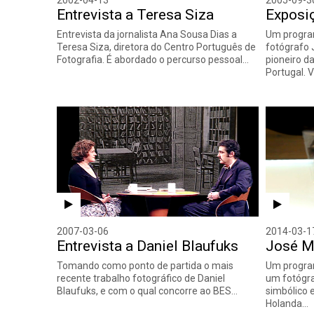
Entrevista a Teresa Siza
Exposi
Entrevista da jornalista Ana Sousa Dias a
Um progra
Teresa Siza, diretora do Centro Português de
fotógrafo 
Fotografia. É abordado o percurso pessoal…
pioneiro d
Portugal. V
2007-03-06
2014-03-1
Entrevista a Daniel Blaufuks
José M
Tomando como ponto de partida o mais
Um progra
recente trabalho fotográfico de Daniel
um fotógra
Blaufuks, e com o qual concorre ao BES…
simbólico 
Holanda…