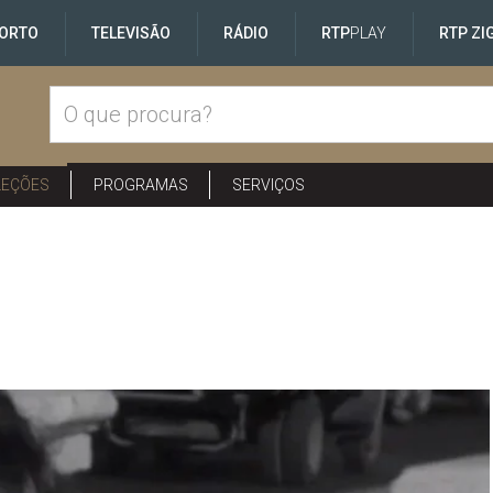
ORTO
TELEVISÃO
RÁDIO
RTP
PLAY
RTP ZI
LEÇÕES
PROGRAMAS
SERVIÇOS