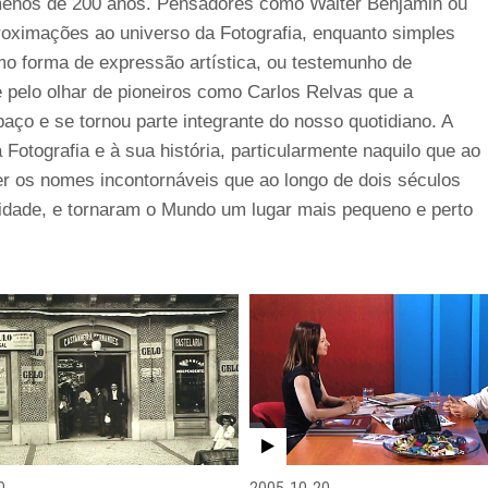
 menos de 200 anos. Pensadores como Walter Benjamin ou
roximações ao universo da Fotografia, enquanto simples
omo forma de expressão artística, ou testemunho de
e pelo olhar de pioneiros como Carlos Relvas que a
aço e se tornou parte integrante do nosso quotidiano. A
otografia e à sua história, particularmente naquilo que ao
er os nomes incontornáveis que ao longo de dois séculos
idade, e tornaram o Mundo um lugar mais pequeno e perto
0
2005-10-20