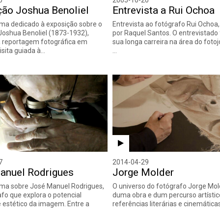
ção Joshua Benoliel
Entrevista a Rui Ochoa
ma dedicado à exposição sobre o
Entrevista ao fotógrafo Rui Ochoa
Joshua Benoliel (1873-1932),
por Raquel Santos. O entrevistado 
a reportagem fotográfica em
sua longa carreira na área do foto
isita guiada à…
…
7
2014-04-29
anuel Rodrigues
Jorge Molder
ma sobre José Manuel Rodrigues,
O universo do fotógrafo Jorge Mol
fo que explora o potencial
duma obra e dum percurso artístic
e estético da imagem. Entre a
referências literárias e cinemática