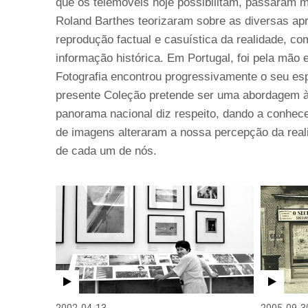
que os telemóveis hoje possibilitam, passaram
Roland Barthes teorizaram sobre as diversas ap
reprodução factual e casuística da realidade, c
informação histórica. Em Portugal, foi pela mão 
Fotografia encontrou progressivamente o seu esp
presente Coleção pretende ser uma abordagem à F
panorama nacional diz respeito, dando a conhec
de imagens alteraram a nossa percepção da real
de cada um de nós.
2002-04-13
2005-09-3