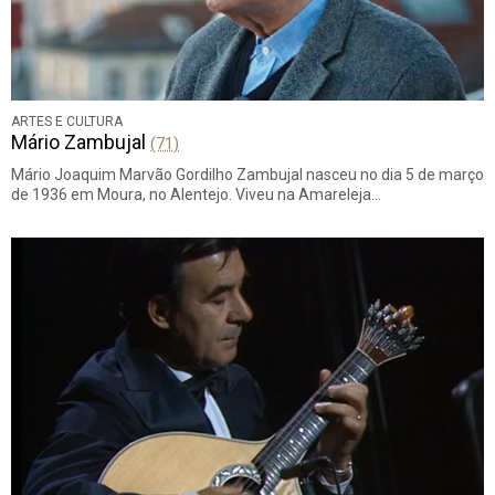
ARTES E CULTURA
Mário Zambujal
(71)
Mário Joaquim Marvão Gordilho Zambujal nasceu no dia 5 de março
de 1936 em Moura, no Alentejo. Viveu na Amareleja…