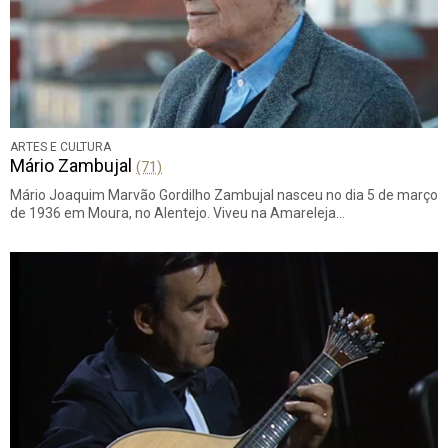
ARTES E CULTURA
Mário Zambujal
(71)
Mário Joaquim Marvão Gordilho Zambujal nasceu no dia 5 de março
de 1936 em Moura, no Alentejo. Viveu na Amareleja…