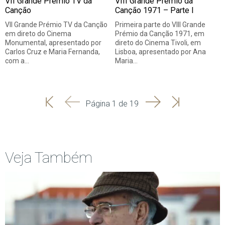
VII Grande Prémio TV da
VIII Grande Prémio da
Canção
Canção 1971 – Parte I
VII Grande Prémio TV da Canção
Primeira parte do VIII Grande
em direto do Cinema
Prémio da Canção 1971, em
Monumental, apresentado por
direto do Cinema Tivoli, em
Carlos Cruz e Maria Fernanda,
Lisboa, apresentado por Ana
com a…
Maria…
'
'
Seguinte
Última
Página 1 de 19
Início
Anterior
página
Veja Também