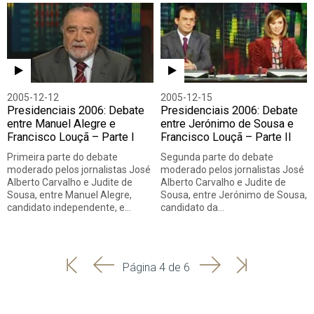
2005-12-12
2005-12-15
Presidenciais 2006: Debate
Presidenciais 2006: Debate
entre Manuel Alegre e
entre Jerónimo de Sousa e
Francisco Louçã – Parte I
Francisco Louçã – Parte II
Primeira parte do debate
Segunda parte do debate
moderado pelos jornalistas José
moderado pelos jornalistas José
Alberto Carvalho e Judite de
Alberto Carvalho e Judite de
Sousa, entre Manuel Alegre,
Sousa, entre Jerónimo de Sousa,
candidato independente, e…
candidato da…
'
'
Seguinte
Última
Página 4 de 6
Início
Anterior
página