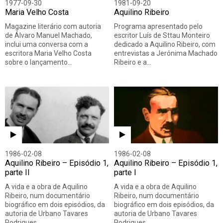
1977-09-30
1981-09-20
Maria Velho Costa
Aquilino Ribeiro
Magazine literário com autoria
Programa apresentado pelo
de Álvaro Manuel Machado,
escritor Luís de Sttau Monteiro
inclui uma conversa com a
dedicado a Aquilino Ribeiro, com
escritora Maria Velho Costa
entrevistas a Jerónima Machado
sobre o lançamento…
Ribeiro e a…
1986-02-08
1986-02-08
Aquilino Ribeiro – Episódio 1,
Aquilino Ribeiro – Episódio 1,
parte II
parte I
A vida e a obra de Aquilino
A vida e a obra de Aquilino
Ribeiro, num documentário
Ribeiro, num documentário
biográfico em dois episódios, da
biográfico em dois episódios, da
autoria de Urbano Tavares
autoria de Urbano Tavares
Rodrigues.…
Rodrigues.…