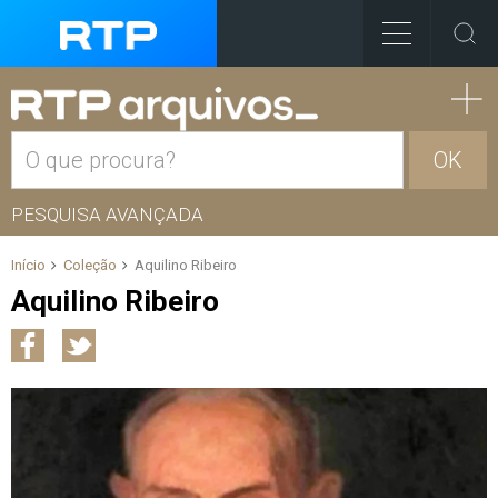
OK
PESQUISA AVANÇADA
Início
Coleção
Aquilino Ribeiro
Aquilino Ribeiro