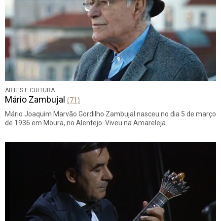
ARTES E CULTURA
Mário Zambujal
(71)
Mário Joaquim Marvão Gordilho Zambujal nasceu no dia 5 de março
de 1936 em Moura, no Alentejo. Viveu na Amareleja…