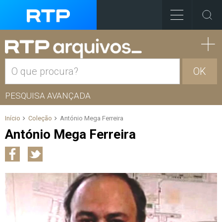
OK
PESQUISA AVANÇADA
Início
Coleção
António Mega Ferreira
António Mega Ferreira