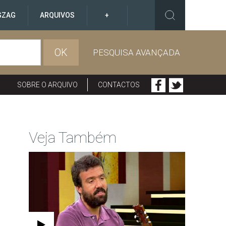
GZAG
ARQUIVOS
+
OK
PESQUISA AVANÇADA
SOBRE O ARQUIVO
CONTACTOS
Veja Também