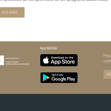
VER MAIS
App Mobile
Peça
con
VE