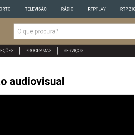
ORTO
TELEVISÃO
RÁDIO
RTP
PLAY
RTP ZI
LEÇÕES
PROGRAMAS
SERVIÇOS
o audiovisual