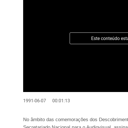
Este conteúdo est
1991-06-07
00:01:13
No âmbito das comemorações dos Descobrimento
Secretariado Nacional para o Audiovisual, assi