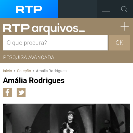
OK
PESQUISA AVANÇADA
Início
Coleção
Amália Rodrigues
Amália Rodrigues