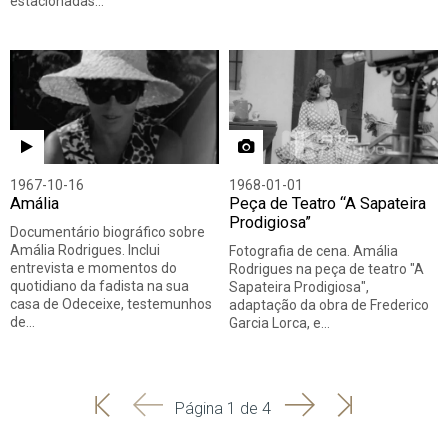
estacionadas…
1967-10-16
1968-01-01
Amália
Peça de Teatro “A Sapateira
Prodigiosa”
Documentário biográfico sobre
Amália Rodrigues. Inclui
Fotografia de cena. Amália
entrevista e momentos do
Rodrigues na peça de teatro "A
quotidiano da fadista na sua
Sapateira Prodigiosa",
casa de Odeceixe, testemunhos
adaptação da obra de Frederico
de…
Garcia Lorca, e…
'
'
Seguinte
Última
Página 1 de 4
Início
Anterior
página