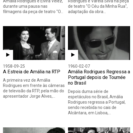
Amália Rodrigues e Elvira Velez,
Rodrigues e Varela Silva na peça
durante uma pausa nas
de teatro "O Céu da Minha Rua",
filmagens da peça de teatro "O…
adaptação da obra…
1958-09-25
1960-02-07
A Estreia de Amália na RTP
Amália Rodrigues Regressa a
Portugal depois de Tournée
A primeira vez de Amália
no Brasil
Rodrigues em frente às câmeras
de televisão da RTP, pela mão do
Depois duma série de
apresentador Jorge Alves,…
espetáculos no Brasil, Amália
Rodrigues regressa a Portugal,
sendo recebida no cais de
Alcântara, em Lisboa,…