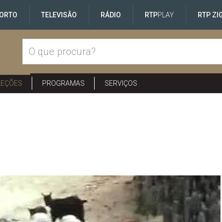
ORTO
TELEVISÃO
RÁDIO
RTP
PLAY
RTP ZI
LEÇÕES
PROGRAMAS
SERVIÇOS
m