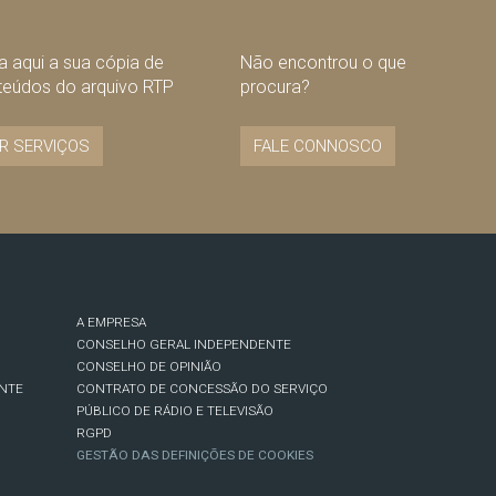
 aqui a sua cópia de
Não encontrou o que
teúdos do arquivo RTP
procura?
R SERVIÇOS
FALE CONNOSCO
A EMPRESA
CONSELHO GERAL INDEPENDENTE
CONSELHO DE OPINIÃO
NTE
CONTRATO DE CONCESSÃO DO SERVIÇO
PÚBLICO DE RÁDIO E TELEVISÃO
RGPD
GESTÃO DAS DEFINIÇÕES DE COOKIES