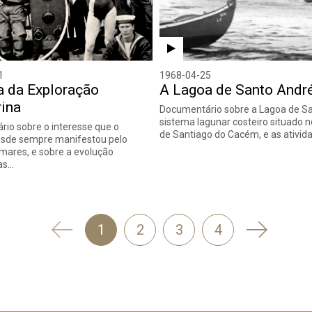
1
1968-04-25
a da Exploração
A Lagoa de Santo Andr
ina
Documentário sobre a Lagoa de Sa
sistema lagunar costeiro situado 
io sobre o interesse que o
de Santiago do Cacém, e as ativid
de sempre manifestou pelo
mares, e sobre a evolução
das…
'
Seguinte
1
2
3
4
Anterior