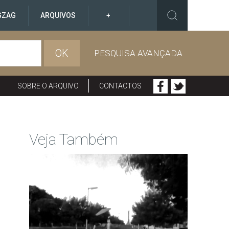
GZAG
ARQUIVOS
+
OK
PESQUISA AVANÇADA
SOBRE O ARQUIVO
CONTACTOS
Veja Também