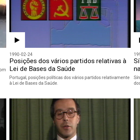
1990-02-24
19
Posições dos vários partidos relativas à
Sí
Lei de Bases da Saúde
na
com
Portugal, posições políticas dos vários partidos relativamente
Sín
à Lei de Bases da Saúde.
dos