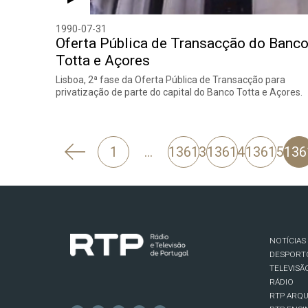
1990-07-31
Oferta Pública de Transacção do Banc
Totta e Açores
Lisboa, 2ª fase da Oferta Pública de Transacção para
privatização de parte do capital do Banco Totta e Açores.
'
1
…
13613
13614
13615
136
Anterior
NOTÍCIAS
DESPORT
TELEVISÃ
RÁDIO
RTP ARQU