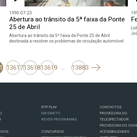
1990-07-23
19
o
Abertura ao trânsito da 5ª faixa da Ponte
Fe
25 de Abril
Lis
Joã
Abertura ao trânsito da 5ª faixa da Ponte 25 de Abril
destinada a resolver os problemas de circulação automóvel.
Seguinte
16
13617
13618
13619
…
13883
RTP PLAY
CONTACTOS
O
EM DIRETO
PROVEDORA DO
O
REVER PROGRAMAS
TELESPECTADOR
PROVEDORA DO OUVI
IVOS
CONCURSOS
ACESSIBILIDADES