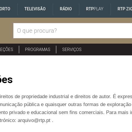
ORTO
TELEVISÃO
RÁDIO
RTP
PLAY
RTP ZI
LEÇÕES
PROGRAMAS
SERVIÇOS
ões
reitos de propriedade industrial e direitos de autor. É exp
comunicação pública e quaisquer outras formas de exploraçã
nto privado e educacional sem fins comerciais. Para mais 
rónico: arquivo@rtp.pt .