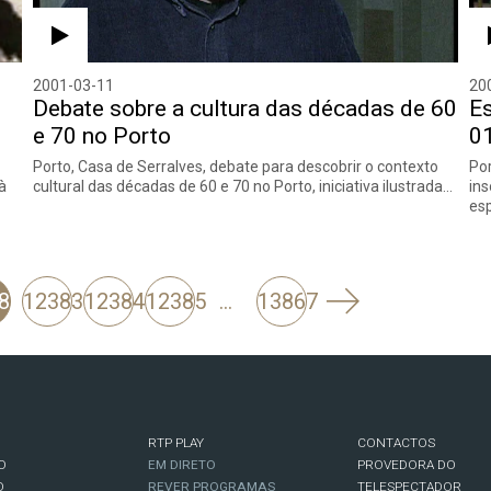
2001-03-11
20
Debate sobre a cultura das décadas de 60
Es
e 70 no Porto
0
Porto, Casa de Serralves, debate para descobrir o contexto
Por
à
cultural das décadas de 60 e 70 no Porto, iniciativa ilustrada…
ins
es
Seguinte
82
12383
12384
12385
…
13867
RTP PLAY
CONTACTOS
O
EM DIRETO
PROVEDORA DO
O
REVER PROGRAMAS
TELESPECTADOR