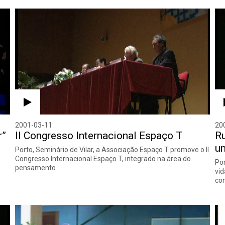
2001-03-11
20
r”
II Congresso Internacional Espaço T
Ru
um
Porto, Seminário de Vilar, a Associação Espaço T promove o II
Congresso Internacional Espaço T, integrado na área do
Por
pensamento…
vid
co