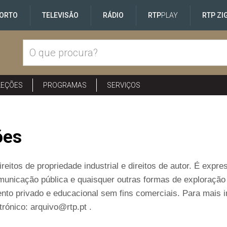
ORTO
TELEVISÃO
RÁDIO
RTP
PLAY
RTP ZI
LEÇÕES
PROGRAMAS
SERVIÇOS
ões
reitos de propriedade industrial e direitos de autor. É exp
comunicação pública e quaisquer outras formas de exploraçã
nto privado e educacional sem fins comerciais. Para mais 
rónico: arquivo@rtp.pt .