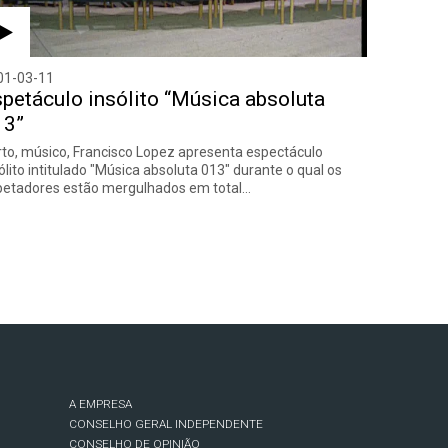
01-03-11
petáculo insólito “Música absoluta
13”
to, músico, Francisco Lopez apresenta espectáculo
ólito intitulado "Música absoluta 013" durante o qual os
petadores estão mergulhados em total…
A EMPRESA
CONSELHO GERAL INDEPENDENTE
CONSELHO DE OPINIÃO