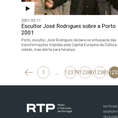
2001-03-11
Escultor José Rodrigues sobre a Porto
2001
Porto, escultor, José Rodrigues declara-se entusiasta das
transformações trazidas pela Capital Europeia da Cultura 
cidade, mas alerta para herança…
'
1
…
12379
12380
12381
123
Anterior
NOTÍCIAS
DESPORT
TELEVISÃ