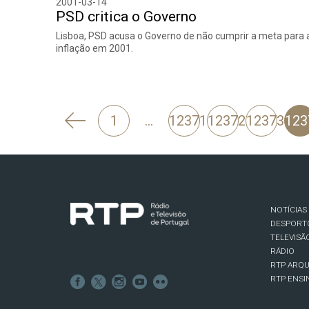
2001-03-14
PSD critica o Governo
Lisboa, PSD acusa o Governo de não cumprir a meta para 
inflação em 2001.
'
1
…
12371
12372
12373
123
Anterior
NOTÍCIAS
DESPORT
TELEVISÃ
RÁDIO
RTP ARQU
RTP ENSI