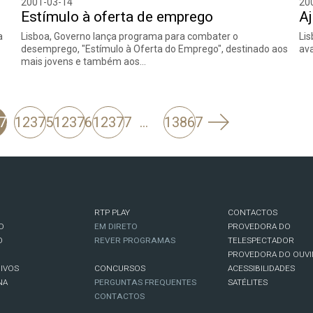
2001-03-14
20
Estímulo à oferta de emprego
Aj
a
Lisboa, Governo lança programa para combater o
Lis
desemprego, "Estímulo à Oferta do Emprego", destinado aos
ava
mais jovens e também aos…
Seguinte
74
12375
12376
12377
…
13867
RTP PLAY
CONTACTOS
O
EM DIRETO
PROVEDORA DO
O
REVER PROGRAMAS
TELESPECTADOR
PROVEDORA DO OUVI
IVOS
CONCURSOS
ACESSIBILIDADES
NA
PERGUNTAS FREQUENTES
SATÉLITES
CONTACTOS