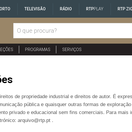
ORTO
TELEVISÃO
RÁDIO
RTP
PLAY
RTP ZI
LEÇÕES
PROGRAMAS
SERVIÇOS
ões
reitos de propriedade industrial e direitos de autor. É exp
comunicação pública e quaisquer outras formas de exploraçã
nto privado e educacional sem fins comerciais. Para mais 
rónico: arquivo@rtp.pt .