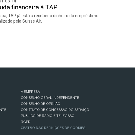
01-03-14
uda financeira à TAP
boa, TAP já está a receber o dinheiro do empréstimo
lizado pela Suisse Air.
A EMPRESA
CONSELHO GERAL INDEPENDENTE
CONSELHO DE OPINIÃO
NTE
CONTRATO DE CONCESSÃO DO SERVIÇO
PÚBLICO DE RÁDIO E TELEVISÃO
RGPD
GESTÃO DAS DEFINIÇÕES DE COOKIES