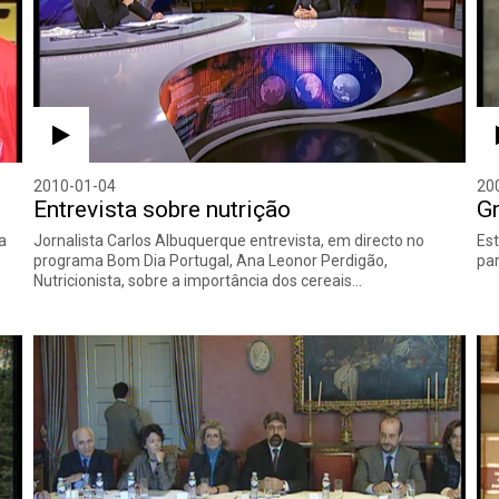
2010-01-04
20
Entrevista sobre nutrição
Gr
a
Jornalista Carlos Albuquerque entrevista, em directo no
Est
programa Bom Dia Portugal, Ana Leonor Perdigão,
par
Nutricionista, sobre a importância dos cereais…