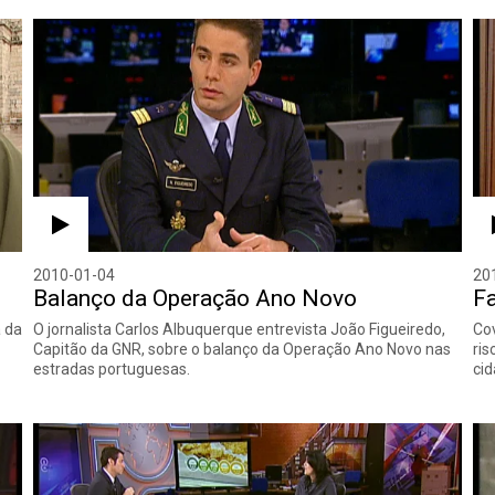
2010-01-04
20
Balanço da Operação Ano Novo
F
a da
O jornalista Carlos Albuquerque entrevista João Figueiredo,
Co
Capitão da GNR, sobre o balanço da Operação Ano Novo nas
ris
estradas portuguesas.
cid