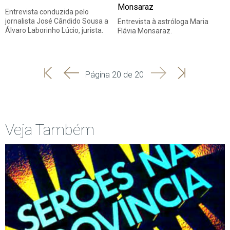
Monsaraz
Entrevista conduzida pelo
jornalista José Cândido Sousa a
Entrevista à astróloga Maria
Álvaro Laborinho Lúcio, jurista.
Flávia Monsaraz.
'
'
Seguinte
Última
Página 20 de 20
Início
Anterior
página
Veja Também