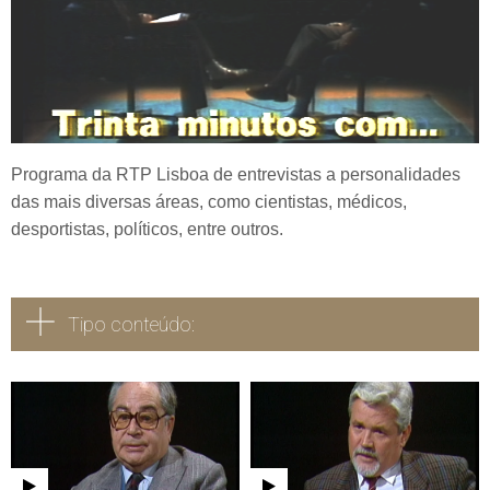
Programa da RTP Lisboa de entrevistas a personalidades
das mais diversas áreas, como cientistas, médicos,
desportistas, políticos, entre outros.
Tipo conteúdo:
Todos
Vídeo
Áudio