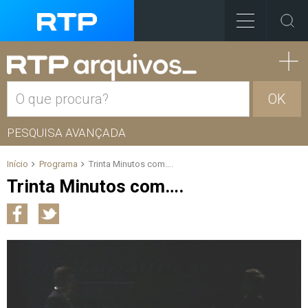
OK
PESQUISA AVANÇADA
Início
Programa
Trinta Minutos com….
Trinta Minutos com….