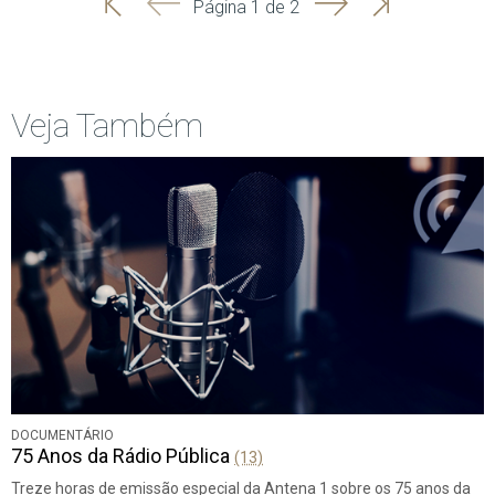
'
'
Seguinte
Última
Página 1 de 2
Início
Anterior
página
Veja Também
DOCUMENTÁRIO
75 Anos da Rádio Pública
(13)
Treze horas de emissão especial da Antena 1 sobre os 75 anos da