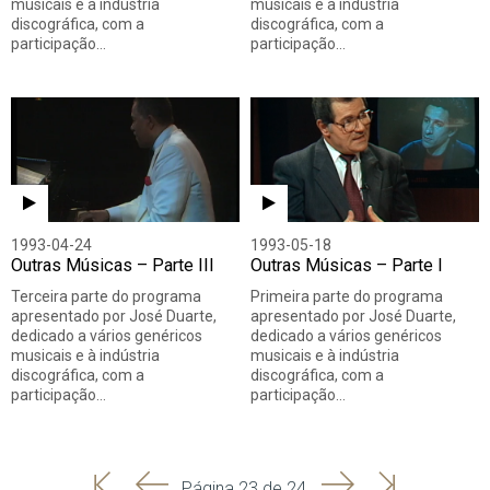
musicais e à indústria
musicais e à indústria
discográfica, com a
discográfica, com a
participação…
participação…
1993-04-24
1993-05-18
Outras Músicas – Parte III
Outras Músicas – Parte I
Terceira parte do programa
Primeira parte do programa
apresentado por José Duarte,
apresentado por José Duarte,
dedicado a vários genéricos
dedicado a vários genéricos
musicais e à indústria
musicais e à indústria
discográfica, com a
discográfica, com a
participação…
participação…
'
'
Seguinte
Última
Página 23 de 24