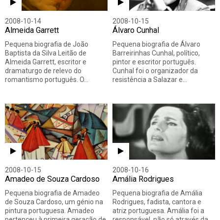
2008-10-14
2008-10-15
Almeida Garrett
Álvaro Cunhal
Pequena biografia de João
Pequena biografia de Álvaro
Baptista da Silva Leitão de
Barreirinhas Cunhal, político,
Almeida Garrett, escritor e
pintor e escritor português.
dramaturgo de relevo do
Cunhal foi o organizador da
romantismo português. O…
resistência a Salazar e…
2008-10-15
2008-10-16
Amadeo de Souza Cardoso
Amália Rodrigues
Pequena biografia de Amadeo
Pequena biografia de Amália
de Souza Cardoso, um génio na
Rodrigues, fadista, cantora e
pintura portuguesa. Amadeo
atriz portuguesa. Amália foi a
pertenceu à primeira geração de
responsável, não só através da