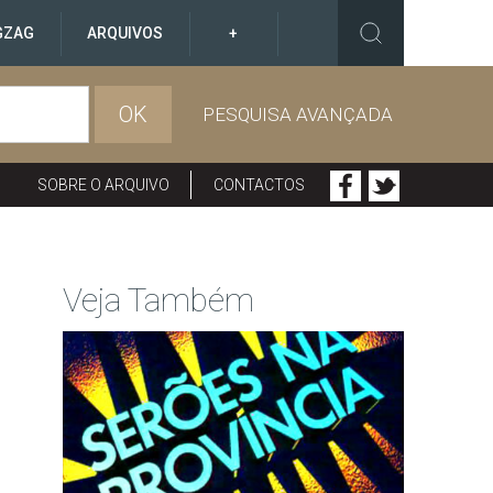
GZAG
ARQUIVOS
+
OK
PESQUISA AVANÇADA
SOBRE O ARQUIVO
CONTACTOS
Veja Também