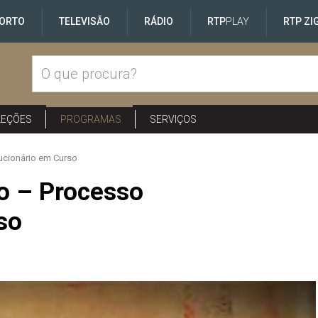
ORTO
TELEVISÃO
RÁDIO
RTP
PLAY
RTP ZI
LEÇÕES
PROGRAMAS
SERVIÇOS
ucionário em Curso
o – Processo
so