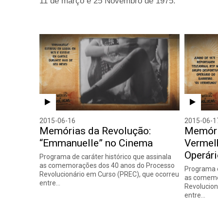
11 de março e 25 Novembro de 1975.
2015-06-16
2015-06-1
Memórias da Revolução:
Memóri
“Emmanuelle” no Cinema
Vermel
Operár
Programa de caráter histórico que assinala
as comemorações dos 40 anos do Processo
Programa d
Revolucionário em Curso (PREC), que ocorreu
as comemo
entre…
Revolucion
entre…