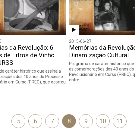
6
2015-06-27
as da Revolução: 6
Memórias da Revolução
 de Litros de Vinho
Dinamização Cultural
 URSS
Programa de caráter histórico que
as comemorações dos 40 anos do
e caráter histórico que assinala
Revolucionário em Curso (PREC), 
rações dos 40 anos do Processo
entre…
ário em Curso (PREC), que ocorreu
…
5
6
7
8
9
10
11