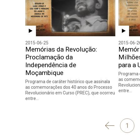
2015-06-25
2015-06-2
Memórias da Revolução:
Memóri
Proclamação da
Milhões
Independência de
para a
Moçambique
Programa d
as comemo
Programa de caráter histórico que assinala
Revolucion
as comemorações dos 40 anos do Processo
entre…
Revolucionário em Curso (PREC), que ocorreu
entre…
'
1
Anterior