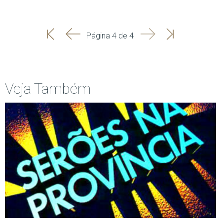
'
'
Seguinte
Última
Página 4 de 4
Início
Anterior
página
Veja Também