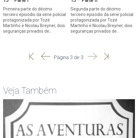
13 – Parte I
13 – Parte II
Primeira parte do décimo
Segunda parte do décimo
terceiro episódio da série policial
terceiro episódio da série policial
protagonizada por Tozé
protagonizada por Tozé
Martinho e Nicolau Breyner, dois
Martinho e Nicolau Breyner, dois
seguranças privados de…
seguranças privados de…
'
'
Seguinte
Última
Página 3 de 3
Início
Anterior
página
Veja Também