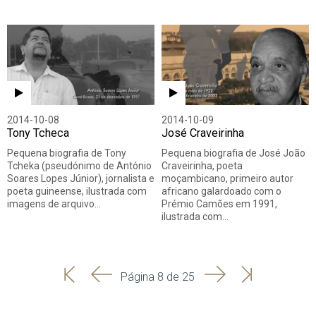
2014-10-08
2014-10-09
Tony Tcheca
José Craveirinha
Pequena biografia de Tony
Pequena biografia de José João
Tcheka (pseudónimo de António
Craveirinha, poeta
Soares Lopes Júnior), jornalista e
moçambicano, primeiro autor
poeta guineense, ilustrada com
africano galardoado com o
imagens de arquivo…
Prémio Camões em 1991,
ilustrada com…
'
'
Seguinte
Última
Página 8 de 25
Início
Anterior
página