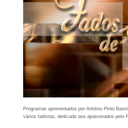
Programas apresentados por António Pinto Basto
vários fadistas, dedicado aos apaixonados pelo Fa