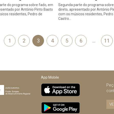
arte do programa sobre fado, em
Segunda parte do programa sobre
resentado por António Pinto Basto
direto, apresentado por António P
icos residentes, Pedro de
com os músicos residentes, Pedro
Castro…
1
2
3
4
5
6
…
11
terior
App Mobile
Peça
con
VE