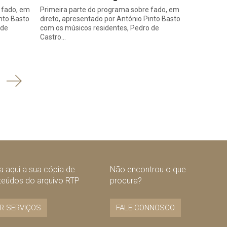
 fado, em
Primeira parte do programa sobre fado, em
into Basto
direto, apresentado por António Pinto Basto
 de
com os músicos residentes, Pedro de
Castro…
Seguinte
 aqui a sua cópia de
Não encontrou o que
teúdos do arquivo RTP
procura?
R SERVIÇOS
FALE CONNOSCO