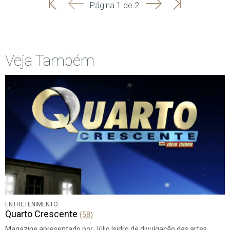
'
'
Seguinte
Última
Página 1 de 2
Início
Anterior
página
Veja Também
ENTRETENIMENTO
Quarto Crescente
(58)
Magazine apresentado por Júlio Isidro de divulgação das artes