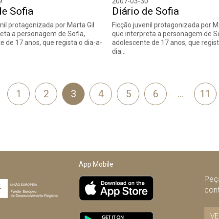
9
2007-03-30
de Sofia
Diário de Sofia
nil protagonizada por Marta Gil
Ficção juvenil protagonizada por Ma
reta a personagem de Sofia,
que interpreta a personagem de So
e de 17 anos, que regista o dia-a-
adolescente de 17 anos, que regist
dia…
1
2
3
4
5
6
…
11
terior
App Mobile
Peça
con
VE