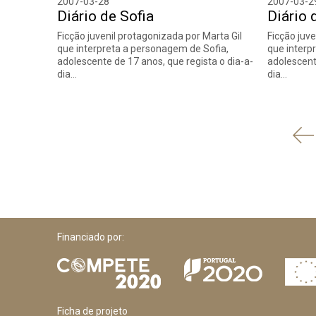
2007-03-28
2007-03-2
Diário de Sofia
Diário 
Ficção juvenil protagonizada por Marta Gil
Ficção juve
que interpreta a personagem de Sofia,
que interp
adolescente de 17 anos, que regista o dia-a-
adolescent
dia…
dia…
'
An
Financiado por:
Ficha de projeto