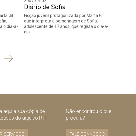
2007-04-02
Diário de Sofia
rta Gil
Ficção juvenil protagonizada por Marta Gil
fia,
que interpreta a personagem de Sofia,
a o dia-a-
adolescente de 17 anos, que regista o dia-a-
dia…
Seguinte
 aqui a sua cópia de
Não encontrou o que
teúdos do arquivo RTP
procura?
R SERVIÇOS
FALE CONNOSCO