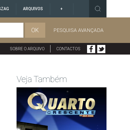
GZAG
ARQUIVOS
+
OK
PESQUISA AVANÇADA
SOBRE O ARQUIVO
CONTACTOS
Veja Também