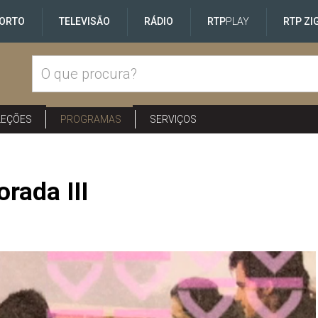
ORTO
TELEVISÃO
RÁDIO
RTP
PLAY
RTP ZI
LEÇÕES
PROGRAMAS
SERVIÇOS
rada III