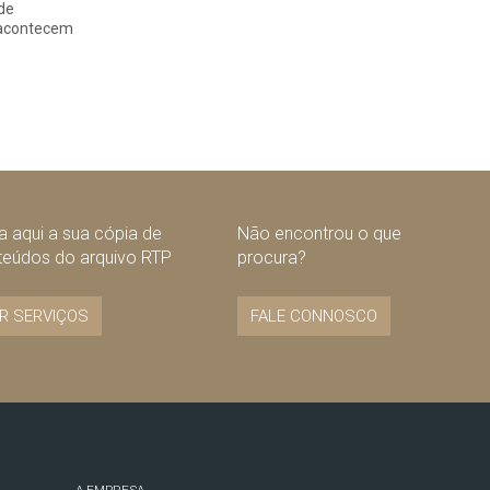
 de
 acontecem
 aqui a sua cópia de
Não encontrou o que
teúdos do arquivo RTP
procura?
R SERVIÇOS
FALE CONNOSCO
A EMPRESA