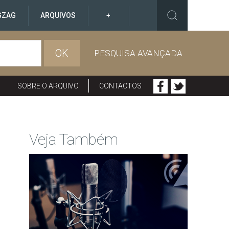
GZAG
ARQUIVOS
+
OK
PESQUISA AVANÇADA
SOBRE O ARQUIVO
CONTACTOS
Veja Também