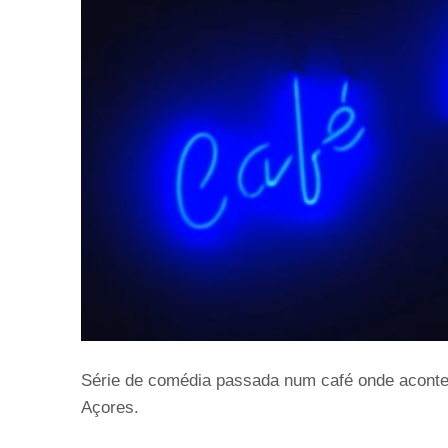
Série de comédia passada num café onde acont
Açores.