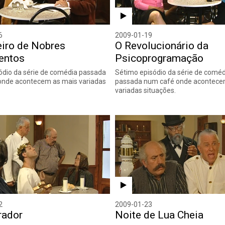
6
2009-01-19
eiro de Nobres
O Revolucionário da
entos
Psicoprogramação
ódio da série de comédia passada
Sétimo episódio da série de coméd
onde acontecem as mais variadas
passada num café onde acontece
variadas situações.
2
2009-01-23
rador
Noite de Lua Cheia