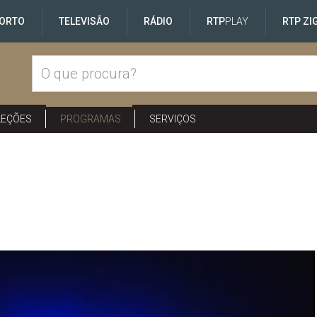
ORTO
TELEVISÃO
RÁDIO
RTP
PLAY
RTP ZI
LEÇÕES
PROGRAMAS
SERVIÇOS