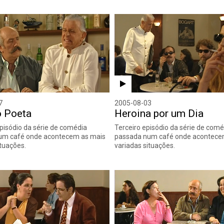
7
2005-08-03
o Poeta
Heroina por um Dia
isódio da série de comédia
Terceiro episódio da série de comé
um café onde acontecem as mais
passada num café onde acontece
ituações.
variadas situações.