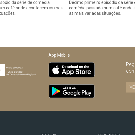
sódio da série de comédia
Décimo primeiro episódio da série
um café onde acontecem as mais
comédia passada num café onde
ituações.
as mais variadas situações.
App Mobile
Peça
con
VE
RTP PLAY
CONTACTOS