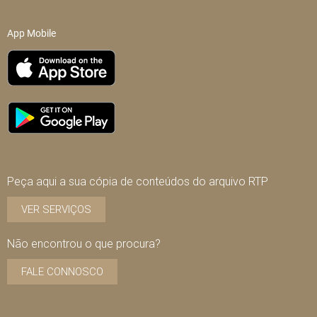
App Mobile
Peça aqui a sua cópia de conteúdos do arquivo RTP
VER SERVIÇOS
Não encontrou o que procura?
FALE CONNOSCO