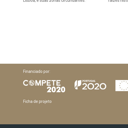
Lisboa, e suas zonas circundantes.
raízes hist
Financiado por:
Ficha de projeto