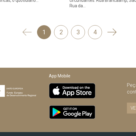
óricas, o quotidiano…
circundantes: Rua Brancaamp, S
Rua da…
'
Seguinte
1
2
3
4
Anterior
App Mobile
Peça
con
VE