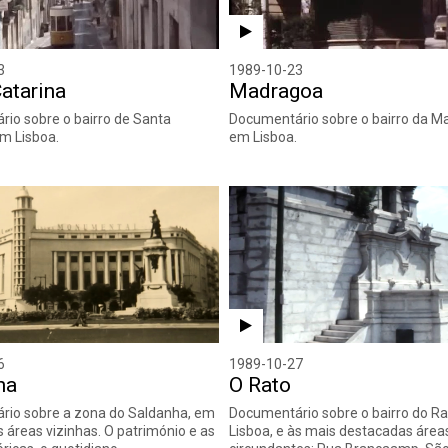
3
1989-10-23
atarina
Madragoa
io sobre o bairro de Santa
Documentário sobre o bairro da M
em Lisboa.
em Lisboa.
6
1989-10-27
ha
O Rato
rio sobre a zona do Saldanha, em
Documentário sobre o bairro do R
s áreas vizinhas. O património e as
Lisboa, e às mais destacadas área