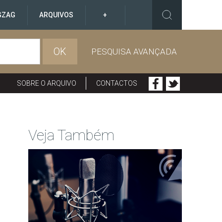
GZAG
ARQUIVOS
+
OK
PESQUISA AVANÇADA
SOBRE O ARQUIVO
CONTACTOS
Veja Também