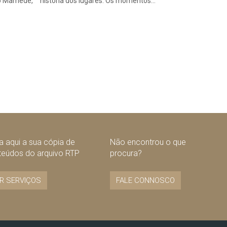
ão Mamede,
história dos lugares. Os momentos…
 aqui a sua cópia de
Não encontrou o que
teúdos do arquivo RTP
procura?
R SERVIÇOS
FALE CONNOSCO