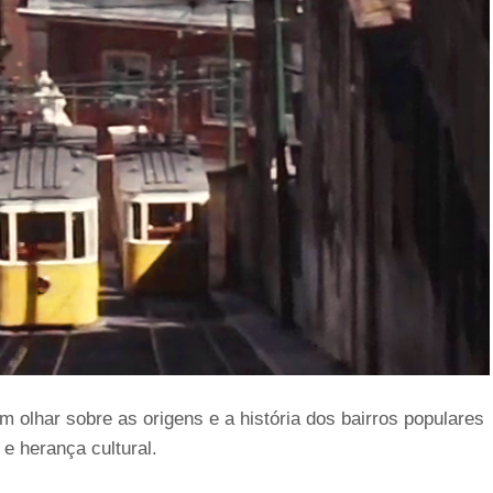
 olhar sobre as origens e a história dos bairros populares
 e herança cultural.