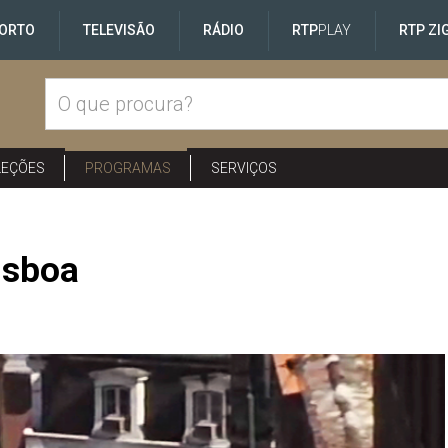
ORTO
TELEVISÃO
RÁDIO
RTP
PLAY
RTP ZI
LEÇÕES
PROGRAMAS
SERVIÇOS
isboa