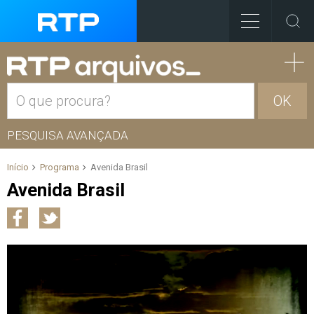
OK
PESQUISA AVANÇADA
Início
Programa
Avenida Brasil
Avenida Brasil