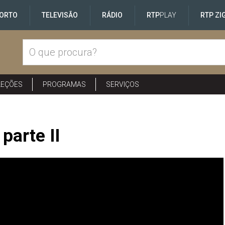
ORTO
TELEVISÃO
RÁDIO
RTP
PLAY
RTP ZI
LEÇÕES
PROGRAMAS
SERVIÇOS
parte II