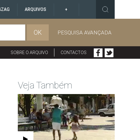
GZAG
ARQUIVOS
+
OK
PESQUISA AVANÇADA
SOBRE O ARQUIVO
CONTACTOS
Veja Também