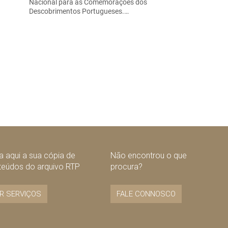
Nacional para as Comemorações dos
Descobrimentos Portugueses.…
 aqui a sua cópia de
Não encontrou o que
teúdos do arquivo RTP
procura?
R SERVIÇOS
FALE CONNOSCO