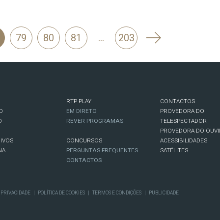
Seguinte
79
80
81
…
203
RTP PLAY
CONTACTOS
O
EM DIRETO
PROVEDORA DO
O
REVER PROGRAMAS
TELESPECTADOR
PROVEDORA DO OUVI
IVOS
CONCURSOS
ACESSIBILIDADES
NA
PERGUNTAS FREQUENTES
SATÉLITES
CONTACTOS
E PRIVACIDADE
|
POLÍTICA DE COOKIES
|
TERMOS E CONDIÇÕES
|
PUBLICIDADE