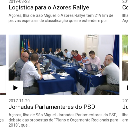
2019-03-23
20
Logística para o Azores Rallye
C
e
Açores, Ilha de São Miguel, o Azores Rallye tem 219 km de
Ilh
provas especiais de classificação que se estendem por…
Aço
2017-11-20
20
Jornadas Parlamentares do PSD
J
Açores, Ilha de São Miguel, Jornadas Parlamentares do PSD,
Ilh
ça
debate das propostas de "Plano e Orçamento Regionais para
em
2018", que…