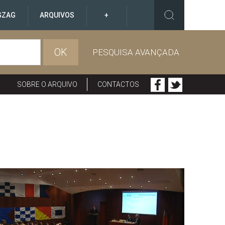
GZAG
ARQUIVOS
+
OK
PESQUISA AVANÇADA
SOBRE O ARQUIVO
CONTACTOS