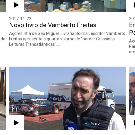
2017-11-22
20
Novo livro de Vamberto Freitas
E
P
Açores, Ilha de São Miguel, Livraria Solmar, escritor Vamberto
 do
Freitas apresenta o quarto volume de "border Crossings -
Aço
Leituras Transatlânticas",…
Par
or