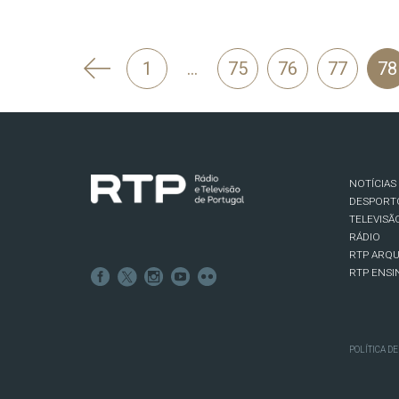
'
1
…
75
76
77
78
Anterior
NOTÍCIAS
DESPORT
TELEVISÃ
RÁDIO
RTP ARQU
RTP ENSI
POLÍTICA D