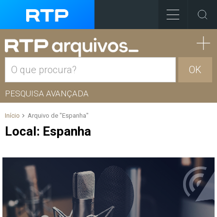
OK
PESQUISA AVANÇADA
Início
Arquivo de "Espanha"
Local:
Espanha