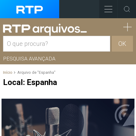
OK
PESQUISA AVANÇADA
Início
Arquivo de "Espanha"
Local:
Espanha