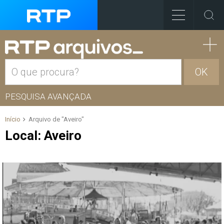
OK
PESQUISA AVANÇADA
Início
Arquivo de "Aveiro"
Local:
Aveiro