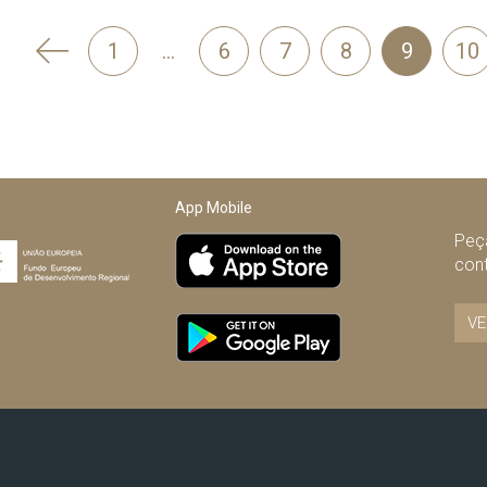
'
1
…
6
7
8
9
10
Anterior
App Mobile
Peça
con
VE