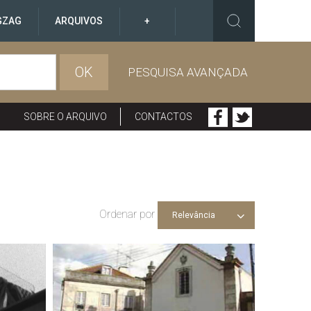
GZAG
ARQUIVOS
+
OK
PESQUISA AVANÇADA
SOBRE O ARQUIVO
CONTACTOS
Ordenar por
Relevância