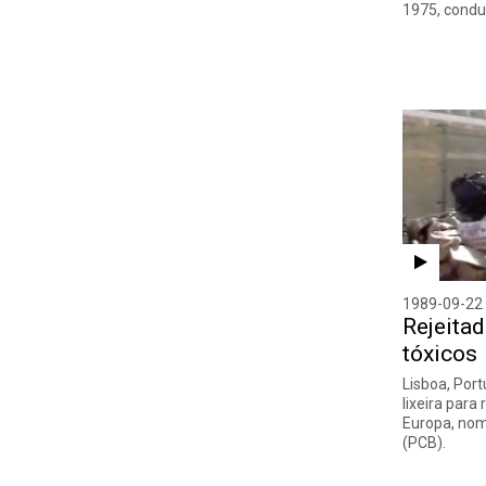
Amora
1975, condu
Alfredo Cortês
Angola
Alfredo dos Santos Júnior
Angra de Heroísmo
Alfredo Frade
Apúlia
Alfredo Gonçalves
Arcos de Valdevez
Alfredo Luz
Argélia
Alfredo Rodrigues dos Santos Júnior
Argentina
Alfredo Saramago
Arquipélago da Madeira
Alfredo Sousa
Arquipélago dos Açores
Almeida Garrett
Ásia
1989-09-22
Altino Pinto de Magalhães
Rejeitad
Auschwitz
tóxicos
Álvaro Barreto
Austrália
Álvaro Carvalho
Lisboa, Port
Áustria
lixeira para
Álvaro Corte-Real
Europa, nom
Aveiro
(PCB).
Álvaro Cunhal
Badajoz
Álvaro Laborinho Lúcio