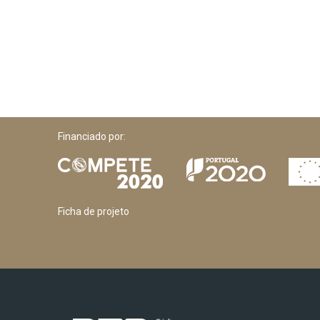
Baião
Álvaro Rodrigues da Silva Tavares
Baikonur
Álvaro Salazar
Barcelona
Álvaro Santos Pereira
Barcelos
Alveirinho Dias
Barreiro
Alves Redol
Bayreuth
Amadeo de Souza Cardoso
Beja
Financiado por:
Américo Pereira
Belas
Américo Tomás
Berlengas
Ana do Carmo
Bié
Ana França
Ficha de projeto
Bombaim
Ana Gomes
Bombarral
Ana Jorge
Botswana
Ana Lains
Braga
Ana Paula Vitorino
Brasil
Ana Raquel Leitão