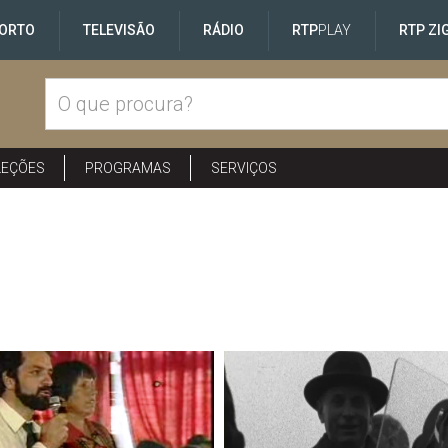
ORTO
TELEVISÃO
RÁDIO
RTP
PLAY
RTP ZI
LEÇÕES
PROGRAMAS
SERVIÇOS