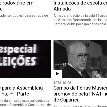
e rodoviário em
Instalações de escola 
ra
Almada
cidente rodoviário na estrada de
Almada, situação da Escola Técnic
de Andrade, funcionando em instal
Câmara Municipal espalhadas pela 
1973-10-08
s para a Assembleia
Campo de Férias Music
inte – I Parte
promovido pela FNAT n
de Caparica
rte da emissão especial dedicada
 para a Assembleia Constituinte de
Reportagem sobre o Campo de Féri