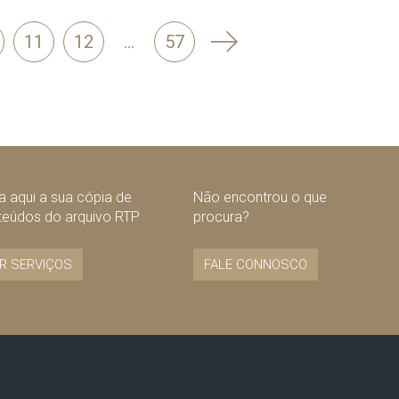
Seguinte
11
12
…
57
 aqui a sua cópia de
Não encontrou o que
teúdos do arquivo RTP
procura?
R SERVIÇOS
FALE CONNOSCO