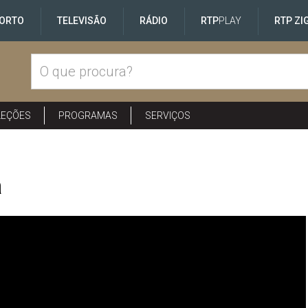
ORTO
TELEVISÃO
RÁDIO
RTP
PLAY
RTP ZI
LEÇÕES
PROGRAMAS
SERVIÇOS
a