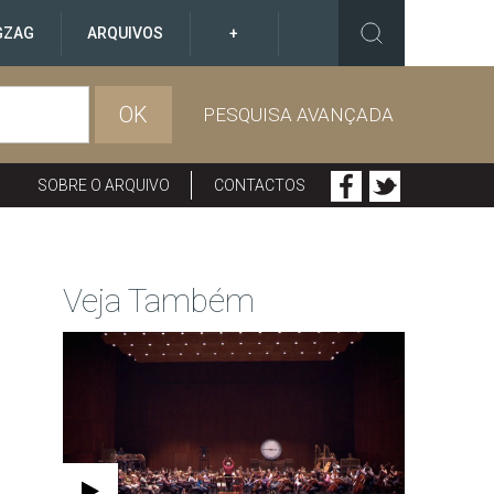
GZAG
ARQUIVOS
+
OK
PESQUISA AVANÇADA
SOBRE O ARQUIVO
CONTACTOS
Veja Também