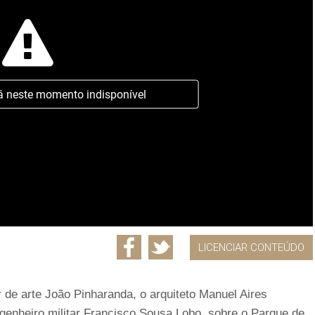
á neste momento indisponível
LICENCIAR CONTEÚDO
 de arte João Pinharanda, o arquiteto Manuel Aires
genheiro militar Francisco Sousa Lobo, sobre o Parque de