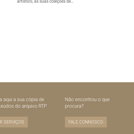
artístico, as suas coleções de…
 aqui a sua cópia de
Não encontrou o que
teúdos do arquivo RTP
procura?
R SERVIÇOS
FALE CONNOSCO