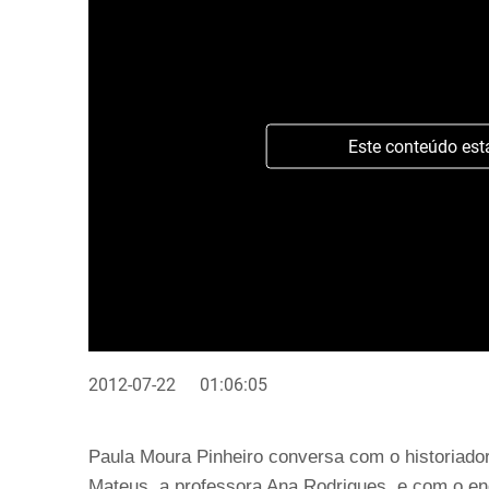
Este conteúdo est
2012-07-22
01:06:05
Paula Moura Pinheiro conversa com o historiador
Mateus, a professora Ana Rodrigues, e com o en