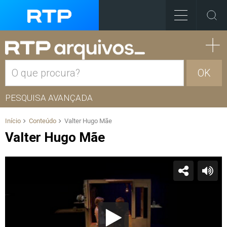
OK
PESQUISA AVANÇADA
Início
Conteúdo
Valter Hugo Mãe
Valter Hugo Mãe