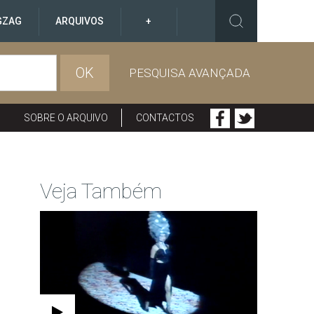
GZAG
ARQUIVOS
+
OK
PESQUISA AVANÇADA
SOBRE O ARQUIVO
CONTACTOS
Veja Também