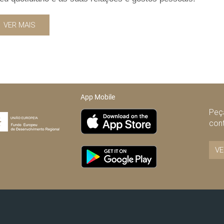
VER MAIS
App Mobile
Peça
con
VE