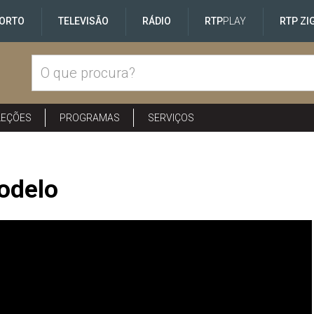
ORTO
TELEVISÃO
RÁDIO
RTP
PLAY
RTP ZI
LEÇÕES
PROGRAMAS
SERVIÇOS
odelo