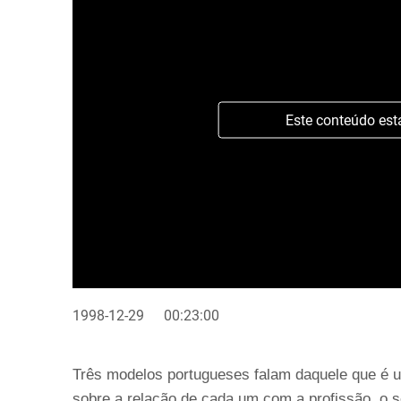
Este conteúdo est
1998-12-29
00:23:00
Três modelos portugueses falam daquele que é um
sobre a relação de cada um com a profissão, o s