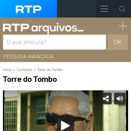
OK
PESQUISA AVANÇADA
Início
Conteúdo
Torre do Tombo
Torre do Tombo