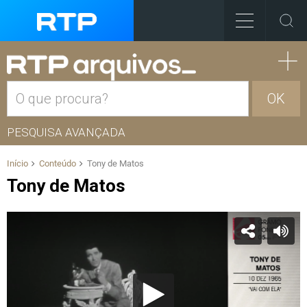
OK
PESQUISA AVANÇADA
Início
Conteúdo
Tony de Matos
Tony de Matos