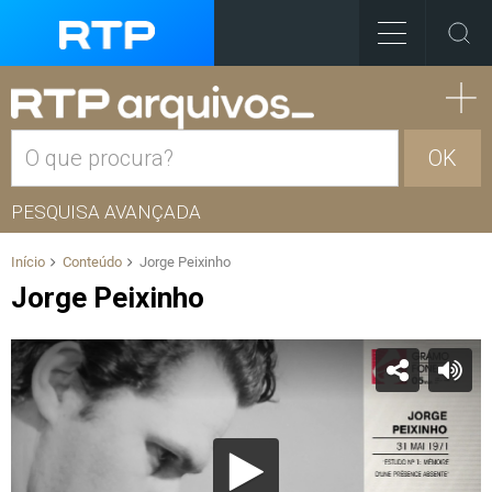
OK
PESQUISA AVANÇADA
Início
Conteúdo
Jorge Peixinho
Jorge Peixinho