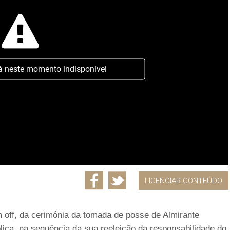
á neste momento indisponível
LICENCIAR CONTEÚDO
 off, da cerimónia da tomada de posse de Almirante
ica, na sequência da sua reeleição da responsabilidade do