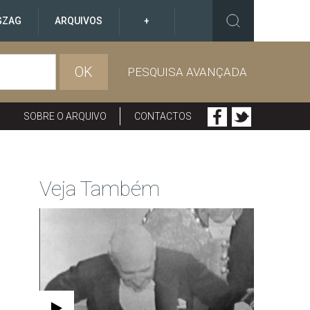
GZAG
ARQUIVOS
+
OK
PESQUISA AVANÇADA
SOBRE O ARQUIVO
CONTACTOS
Veja Também