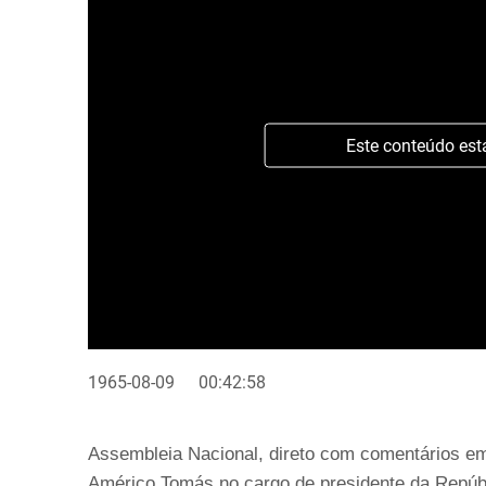
Este conteúdo est
1965-08-09
00:42:58
Assembleia Nacional, direto com comentários em
Américo Tomás no cargo de presidente da Repúbl