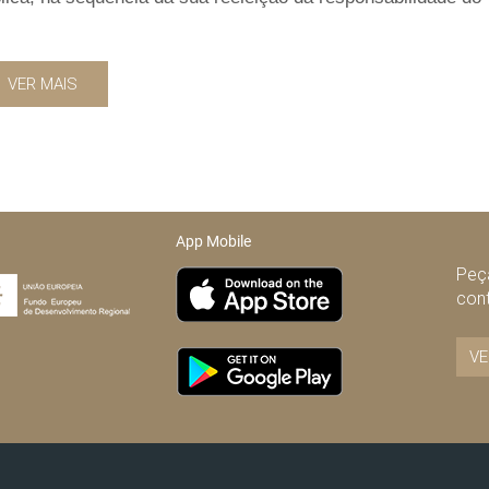
VER MAIS
App Mobile
Peça
con
VE